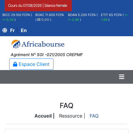
Cours du
07/08/2026
|
Séance fermée
BICC 29.100 FCFA (
BOAC 11.600 FCFA
BOAN 5.200 FCFA (
ETIT 65 FCFA (
0,34
)
(
0,00
)
2,46
)
1,56
)
Fr
|
En
Agrément N° SGI -021/2005 CREPMF
Espace Client
FAQ
Accueil |
Ressource |
FAQ