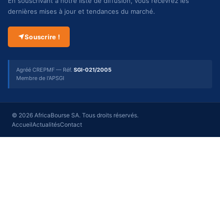
En souscrivant à notre liste de diffusion, vous recevrez les
dernières mises à jour et tendances du marché.
Souscrire !
Agréé CREPMF — Réf.
SGI-021/2005
Membre de l'APSGI
© 2026 AfricaBourse SA. Tous droits réservés.
Accueil
Actualités
Contact