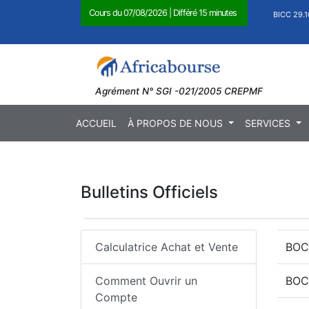
Cours du
07/08/2026
|
Différé 15 minutes
1,27
)
BOAB 8.710 FCFA (
0,11
)
BICC 29.1
Agrément N° SGI -021/2005 CREPMF
ACCUEIL
À PROPOS DE NOUS
SERVICES
Bulletins Officiels
Calculatrice Achat et Vente
BOC
Comment Ouvrir un
BOC
Compte