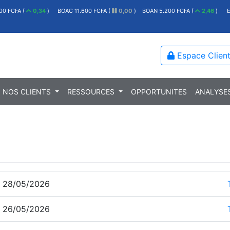
00 FCFA (
0,34
)
BOAC 11.600 FCFA (
0,00
)
BOAN 5.200 FCFA (
2,46
)
E
Espace Clien
NOS CLIENTS
RESSOURCES
OPPORTUNITES
ANALYSE
 28/05/2026
 26/05/2026