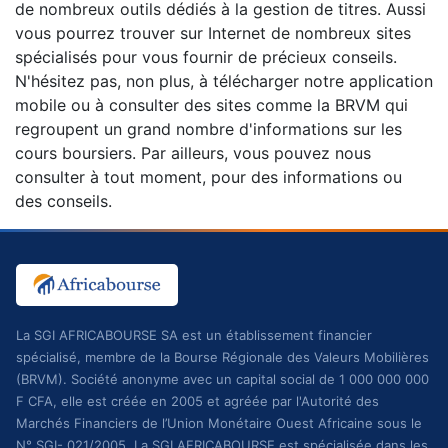
de nombreux outils dédiés à la gestion de titres. Aussi
vous pourrez trouver sur Internet de nombreux sites
spécialisés pour vous fournir de précieux conseils.
N'hésitez pas, non plus, à télécharger notre application
mobile ou à consulter des sites comme la BRVM qui
regroupent un grand nombre d'informations sur les
cours boursiers. Par ailleurs, vous pouvez nous
consulter à tout moment, pour des informations ou
des conseils.
La SGI AFRICABOURSE SA est un établissement financier
spécialisé, membre de la Bourse Régionale des Valeurs Mobilières
(BRVM). Société anonyme avec un capital social de 1 000 000 000
F CFA, elle est créée en 2005 et agréée par l'Autorité des
Marchés Financiers de l’Union Monétaire Ouest Africaine sous le
N° SGI- 021/2005. La SGI AFRICABOURSE est spécialisée dans les