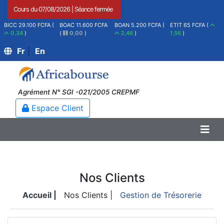
Cours du
07/08/2026
|
Séance fermée
BICC 29.100 FCFA (
BOAC 11.600 FCFA
BOAN 5.200 FCFA (
ETIT 65 FCFA (
0,34
)
(
0,00
)
2,46
)
1,56
)
Fr
|
En
Agrément N° SGI -021/2005 CREPMF
Espace Client
Nos Clients
Accueil |
Nos Clients |
Gestion de Trésorerie