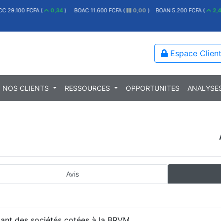
00 FCFA (
0,34
)
BOAC 11.600 FCFA (
0,00
)
BOAN 5.200 FCFA (
2,46
)
E
Espace Clien
NOS CLIENTS
RESSOURCES
OPPORTUNITES
ANALYSE
Avis
tant des sociétés cotées à la BRVM