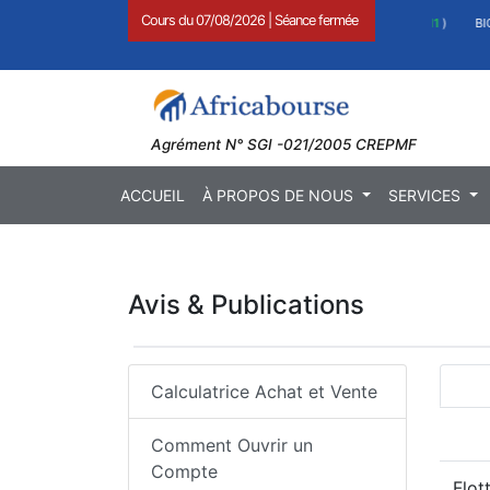
Cours du
07/08/2026
|
Séance fermée
1,27
)
BOAB 8.710 FCFA (
0,11
)
BICC 29.1
Agrément N° SGI -021/2005 CREPMF
ACCUEIL
À PROPOS DE NOUS
SERVICES
Avis & Publications
Calculatrice Achat et Vente
Comment Ouvrir un
Compte
Flot