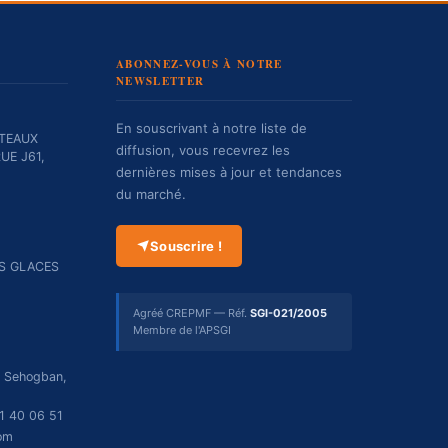
ABONNEZ-VOUS À NOTRE
NEWSLETTER
En souscrivant à notre liste de
TEAUX
diffusion, vous recevrez les
UE J61,
dernières mises à jour et tendances
du marché.
Souscrire !
ES GLACES
Agréé CREPMF — Réf.
SGI-021/2005
Membre de l'APSGI
r Sehogban,
1 40 06 51
om