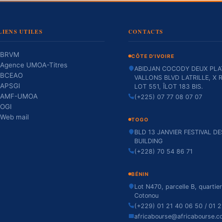
LIENS UTILES
CONTACTS
BRVM
CÔTE D'IVOIRE
Agence UMOA-Titres
ABIDJAN COCODY DEUX PLA
BCEAO
VALLONS BLVD LATRILLE, X R
APSGI
LOT 551, ÎLOT 183 BIS.
AMF-UMOA
(+225) 07 77 08 07 07
OGI
Web mail
TOGO
BLD 13 JANVIER FESTIVAL D
BUILDING
(+228) 70 54 86 71
BÉNIN
Lot N470, parcelle B, quartie
Cotonou
(+229) 01 21 40 06 50 / 01 2
africabourse@africabourse.c