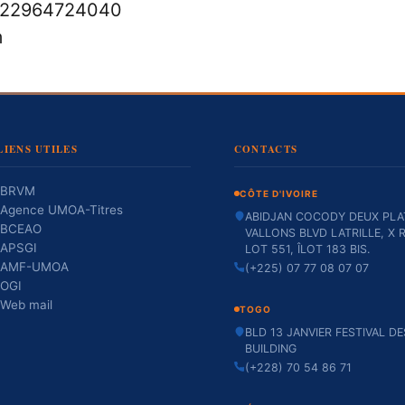
me/22964724040
m
LIENS UTILES
CONTACTS
BRVM
CÔTE D'IVOIRE
Agence UMOA-Titres
ABIDJAN COCODY DEUX PLA
BCEAO
VALLONS BLVD LATRILLE, X R
APSGI
LOT 551, ÎLOT 183 BIS.
AMF-UMOA
(+225) 07 77 08 07 07
OGI
Web mail
TOGO
BLD 13 JANVIER FESTIVAL D
BUILDING
(+228) 70 54 86 71