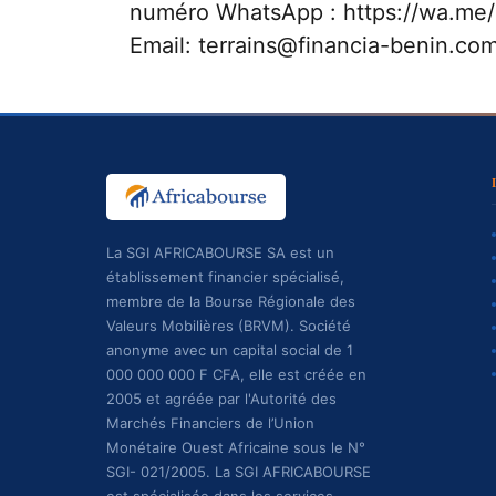
numéro WhatsApp : https://wa.
Email: terrains@financia-benin.co
La SGI AFRICABOURSE SA est un
établissement financier spécialisé,
membre de la Bourse Régionale des
Valeurs Mobilières (BRVM). Société
anonyme avec un capital social de 1
000 000 000 F CFA, elle est créée en
2005 et agréée par l'Autorité des
Marchés Financiers de l’Union
Monétaire Ouest Africaine sous le N°
SGI- 021/2005. La SGI AFRICABOURSE