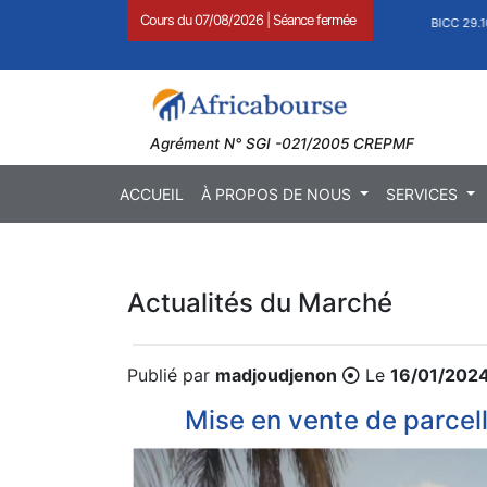
Cours du
07/08/2026
|
Séance fermée
1,27
)
BOAB 8.710 FCFA (
0,11
)
BICC 29.1
Agrément N° SGI -021/2005 CREPMF
ACCUEIL
À PROPOS DE NOUS
SERVICES
Actualités du Marché
Publié par
madjoudjenon
Le
16/01/202
Mise en vente de parcel