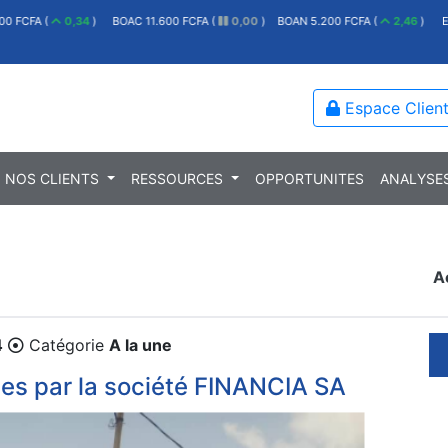
00 FCFA (
0,34
)
BOAC 11.600 FCFA (
0,00
)
BOAN 5.200 FCFA (
2,46
)
E
Espace Clien
NOS CLIENTS
RESSOURCES
OPPORTUNITES
ANALYSE
A
4
Catégorie
A la une
les par la société FINANCIA SA