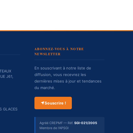
ABONNEZ-VOUS À NOTRE
NEWSLETTER
En souscrivant à notre liste de
TEAUX
diffusion, vous recevrez les
UE J61,
dernières mises à jour et tendances
du marché.
Souscrire !
ES GLACES
Agréé CREPMF — Réf.
SGI-021/2005
Membre de l'APSGI